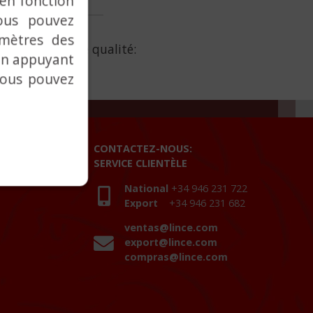
 en fonction
ous pouvez
amètres des
ement contrôle qualité:
 en appuyant
vous pouvez
CONTACTEZ-NOUS:
SERVICE CLIENTÈLE
National
+34 946 231 722
Export
+34 946 231 682
ventas@lince.com
export@lince.com
compras@lince.com