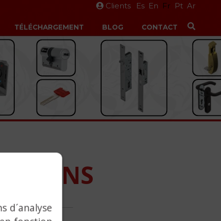
Clients
Es
En
Fr
Pt
Ar
TÉLÉCHARGEMENT
BLOG
CONTACT
CATIONS
ns d´analyse
er