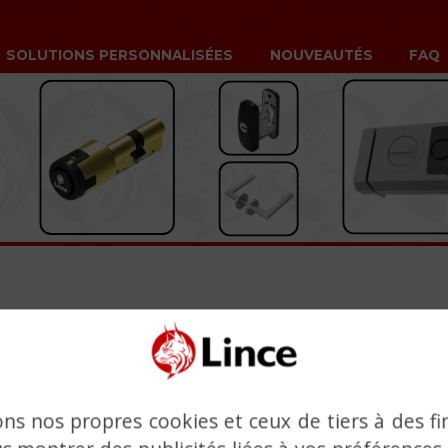
SOLUTIONS PERSONNALISÉES
NOUVEAUTÉS
FAQ
ARGER LES CERTIFI
ons nos propres cookies et ceux de tiers à des fi
 9001:2015 Certificat
Télécharg