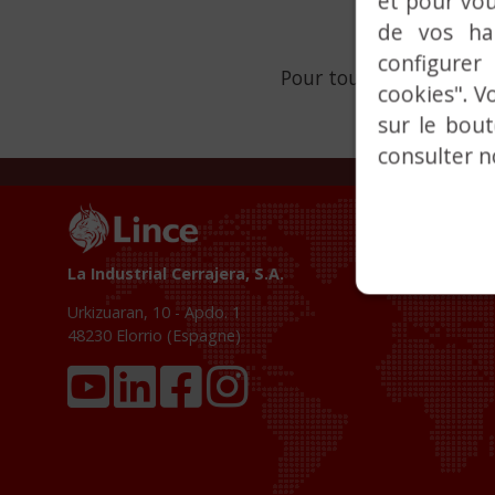
et pour vou
de vos ha
configurer
Pour toute demande d’i
cookies". V
sur le bou
consulter 
La Industrial Cerrajera, S.A.
Urkizuaran, 10 - Apdo. 1
48230
Elorrio (Espagne)