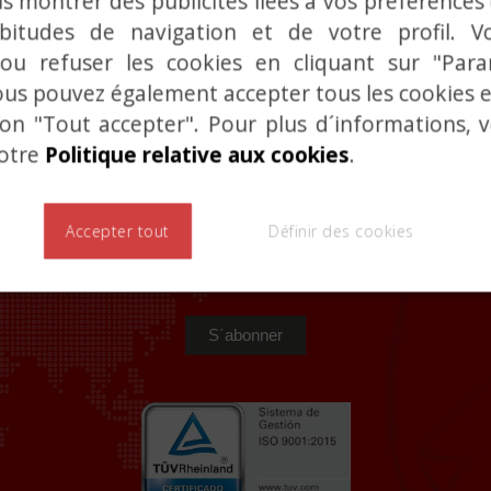
s montrer des publicités liées à vos préférences
bitudes de navigation et de votre profil. V
 ou refuser les cookies en cliquant sur "Par
nformation complémentaire contacter a notre départ
ous pouvez également accepter tous les cookies
lincecalidad@lince.com
ton "Tout accepter". Pour plus d´informations, 
notre
Politique relative aux cookies
.
Accepter tout
Définir des cookies
BULLETIN DE NOUVELLES
Inscrivez-vous pour être informé.