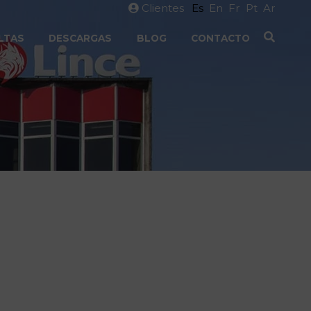
Clientes
Es
En
Fr
Pt
Ar
LTAS
DESCARGAS
BLOG
CONTACTO