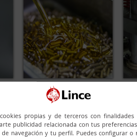
ional
o e innovación nos posicionan entre los
líderes en
cia sólida a nivel internacional
. LINCE es uno de lo
cookies propias y de terceros con finalidades 
 y otros sistemas de seguridad de alta calidad, of
rte publicidad relacionada con tus preferencias
obal de socios y distribuidores.
 de navegación y tu perfil. Puedes configurar o 