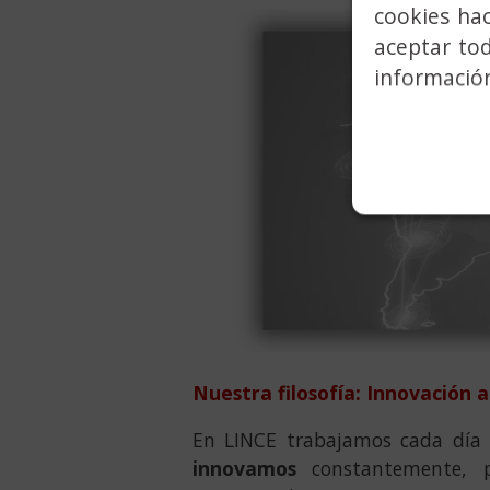
cookies ha
aceptar to
información
Nuestra filosofía: Innovación a
En LINCE trabajamos cada día p
innovamos
constantemente, pr