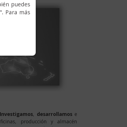
bién puedes
". Para más
Investigamos
,
desarrollamos
e
ficinas, producción y almacén