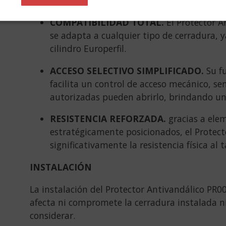
acceso rápido y seguro.
COMPATIBILIDAD TOTAL.
El Protector An
se adapta a cualquier tipo de cerradura, 
cilindro Europerfil.
ACCESO SELECTIVO SIMPLIFICADO.
Su fu
facilita un control de acceso mecánico, senc
autorizadas pueden abrirlo, brindando un
RESISTENCIA REFORZADA.
gracias a ele
estratégicamente posicionados, el Protec
significativamente la resistencia física al 
INSTALACIÓN
La instalación del Protector Antivandálico PR00
afecta ni compromete la cerradura instalada 
considerar.