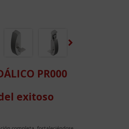
Next
ÁLICO PR000
del exitoso
ación completa, fortaleciéndose