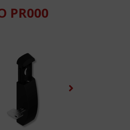
O PR000
Next