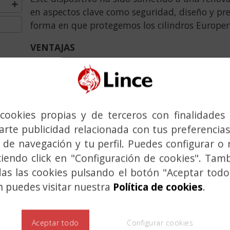
en aspectos clave como seguridad, diseño y pres
forma en que protegemos los cilindros Europerf
VENTAJAS
Las ventajas del Protector Antivandálico PR00
MÁS SEGURIDAD.
El cilindro queda total
cualquier tipo de ataque y vandalismo.
cookies propias y de terceros con finalidades 
DEFENSA CONTRA INTRUSOS.
Actúa como
rte publicidad relacionada con tus preferencias
impidiendo la introducción en el cilindro
 de navegación y tu perfil. Puedes configurar o 
palillos, silicona, papeles y más. El cilin
ciendo click en "Configuración de cookies". Tam
completo desde el exterior.
das las cookies pulsando el botón "Aceptar todo
 puedes visitar nuestra
Política de cookies
.
ELIMINA OBSTÁCULOS.
Gracias a su dise
obstrucción del orificio del protector, al in
cualquier cuerpo extraño depositado en su
Aceptar todo
Configurar cookies