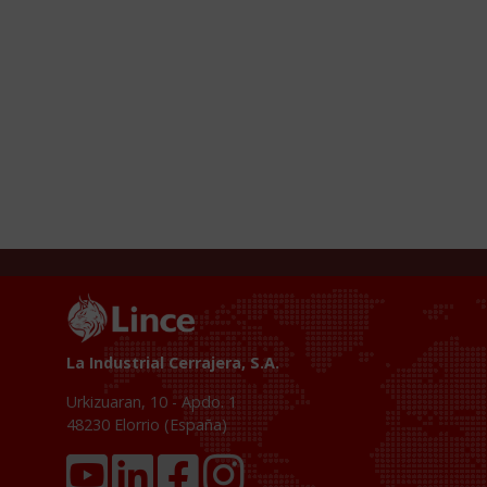
La Industrial Cerrajera, S.A.
Urkizuaran, 10 - Apdo. 1
48230
Elorrio (España)