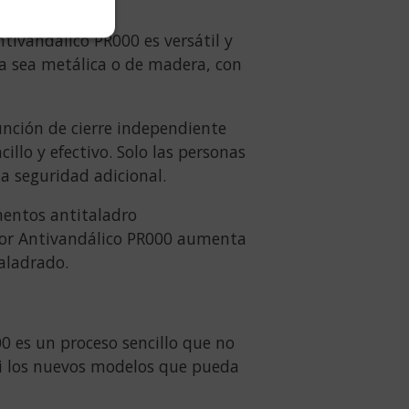
tivandálico PR000 es versátil y
ya sea metálica o de madera, con
nción de cierre independiente
illo y efectivo. Solo las personas
a seguridad adicional.
mentos antitaladro
tor Antivandálico PR000 aumenta
taladrado.
0 es un proceso sencillo que no
ni los nuevos modelos que pueda