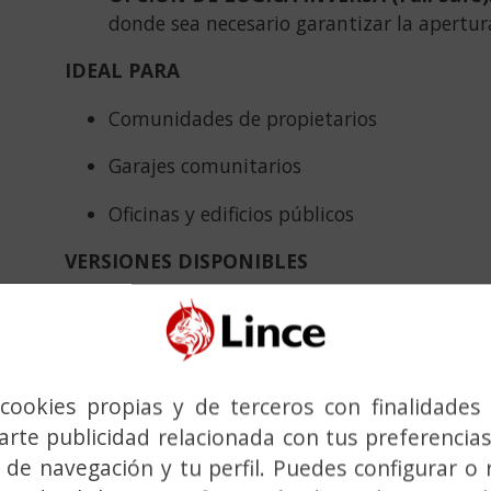
donde sea necesario garantizar la apertura
IDEAL PARA
Comunidades de propietarios
Garajes comunitarios
Oficinas y edificios públicos
VERSIONES DISPONIBLES
7773T
: Cierre mecánico antipánico
7773TE
: Cierre mecánico antipánico + Cerr
997773E
: Cerradero eléctrico (solenoide)
cookies propias y de terceros con finalidades 
rte publicidad relacionada con tus preferencias
CARACTERÍSTICAS TÉCNICAS
 de navegación y tu perfil. Puedes configurar o 