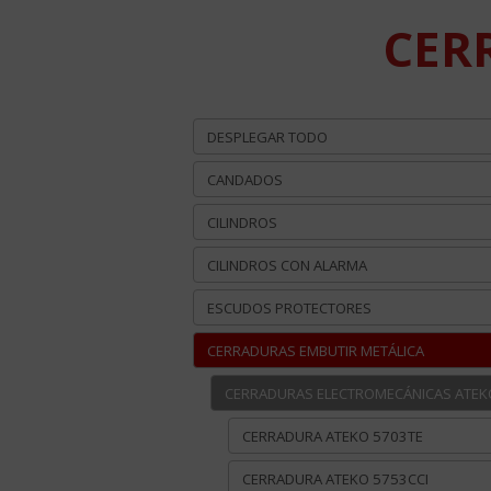
CER
DESPLEGAR TODO
CANDADOS
CILINDROS
CILINDROS CON ALARMA
ESCUDOS PROTECTORES
CERRADURAS EMBUTIR METÁLICA
CERRADURAS ELECTROMECÁNICAS ATEK
CERRADURA ATEKO 5703TE
CERRADURA ATEKO 5753CCI