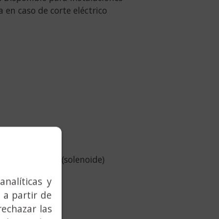
 en caso de corte eléctrico
adero eléctrico (solenoide)
analíticas y
 a partir de
rechazar las