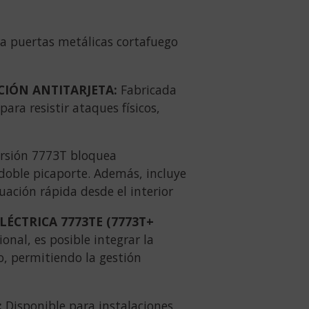
a puertas metálicas cortafuego
IÓN ANTITARJETA:
Fabricada
ara resistir ataques físicos,
ersión 7773T bloquea
oble picaporte. Además, incluye
ación rápida desde el interior
ÉCTRICA 7773TE (7773T+
ional, es posible integrar la
o, permitiendo la gestión
:
Disponible para instalaciones