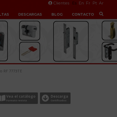
Clientes
Es
En
Fr
Pt
Ar
LTAS
DESCARGAS
BLOG
CONTACTO
ko RF 7773TE
Vea el catálogo
Descarga
Formato revista
Certificados