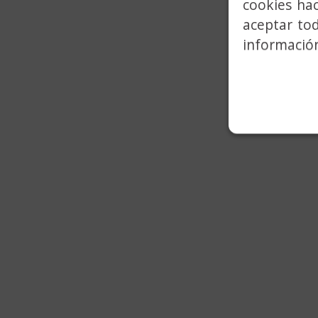
cookies ha
aceptar to
información