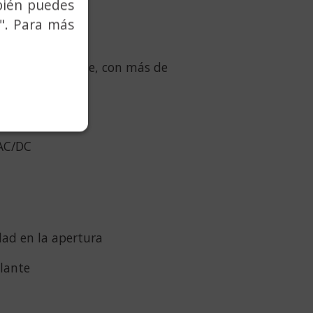
bién puedes
l picaporte
". Para más
 acero inoxidable, con más de
AC/DC
ad en la apertura
lante