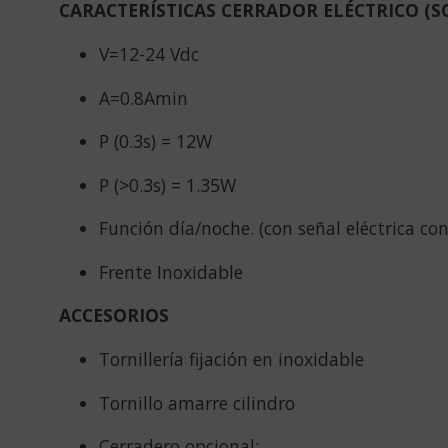
CARACTERÍSTICAS CERRADOR ELÉCTRICO (S
V=12-24 Vdc
A=0.8Amin
P (0.3s) = 12W
P (>0.3s) = 1.35W
Función día/noche. (con señal eléctrica co
Frente Inoxidable
ACCESORIOS
Tornillería fijación en inoxidable
Tornillo amarre cilindro
Cerradero opcional: