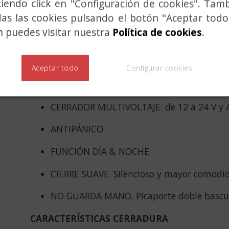
ciendo click en "Configuración de cookies". Tam
ALTA RESISTENCIA >500 Kg carga lateral a
das las cookies pulsando el botón "Aceptar todo
ANTITARJETA
 puedes visitar nuestra
Política de cookies
.
ALTA DURABILIDAD. Picaporte y trigger de
200.000 ciclos de uso
Aceptar todo
Configurar cookies
CON MEMORIA
CERRADOR MULTIVOLTAJE: de 12 a 24 V y 
ANTIPÁNICO
FUNCIÓN DÍA & NOCHE
CIERRE SUAVE. Silencioso y mayor comodid
NO GUARDA MANO. Picaporte doble bascu
CARACTERÍSTICAS CERRADURA