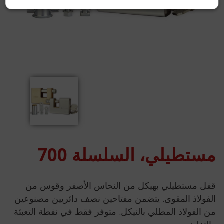
مستطيلي، السلسلة 700
قفل مستطيلي بهيكل من النحاس الأصفر وقوس من
الفولاذ المقوى. يتضمن مفتاحين نصف دائريين مصنوعين
من الفولاذ المطلي بالنيكل. متوفر فقط في نفطة التعبئة