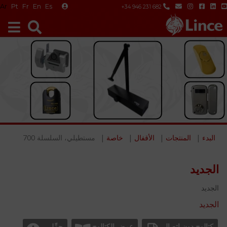
Ar
Pt
Fr
En
Es
+34 946 231 682
البدء
المنتجات
الأقفال
خاصة
مستطيلي، السلسلة 700
الجديد
الجديد
الجديد
كتالوج دون اتصال
عرض الكتالوج
حمِّل