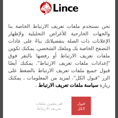
ترباسات و اقفال متساطحة
السواعد
نحن نستخدم ملفات تعريف الارتباط الخاصة بنا
غلاقات الأبواب
والجهات الخارجية للأغراض التحليلية ولإظهار
الإعلانات ذات الصلة بتفضيلاتك بناءً على عادات
خدمت المفاتيح
التصفح الخاصة بك وملفك الشخصي. يمكنك تكوين
حلول مخصصة
ملفات تعريف الارتباط أو رفضها بالنقر فوق
"إعدادات ملفات تعريف الارتباط". يمكنك أيضًا
قبول جميع ملفات تعريف الارتباط بالضغط على
الزر "قبول الكل". لمزيد من المعلومات ، يمكنك
زيارة
سياسة ملفات تعريف الارتباط
.
قبول
قم بتعيين ملفات
الكل
تعريف الارتباط