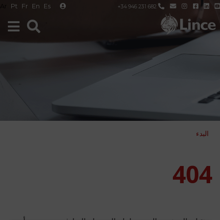
Ar
Pt
Fr
En
Es
+34 946 231 682
البدء
404