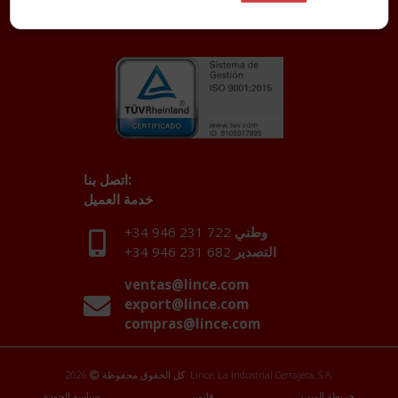
اتصل بنا:
خدمة العميل
وطني
+34 946 231 722
التصدير
+34 946 231 682
ventas@lince.com
export@lince.com
compras@lince.com
2026. Lince, La Industrial Cerrajera, S.A.
كل الحقوق محفوظة
خريطة الويب
قانوني
سياسة الجودة