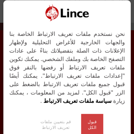
عذرًا ، الصفحة التي تحاول الوصول إليها غير موجودة أو
تغيرت. حاول الذهاب إلى صفحتنا الرئيسية.
نحن نستخدم ملفات تعريف الارتباط الخاصة بنا
والجهات الخارجية للأغراض التحليلية ولإظهار
الإعلانات ذات الصلة بتفضيلاتك بناءً على عادات
La Industrial Cerrajera, S.A.
التصفح الخاصة بك وملفك الشخصي. يمكنك تكوين
Urkizuaran, 10 - Apdo. 1
ملفات تعريف الارتباط أو رفضها بالنقر فوق
48230
Elorrio (Spain)
"إعدادات ملفات تعريف الارتباط". يمكنك أيضًا
قبول جميع ملفات تعريف الارتباط بالضغط على
الزر "قبول الكل". لمزيد من المعلومات ، يمكنك
زيارة
سياسة ملفات تعريف الارتباط
.
نشرة الأخبار
قم بالتسجيل لتكون على اطلاع.
قبول
قم بتعيين ملفات
الكل
تعريف الارتباط